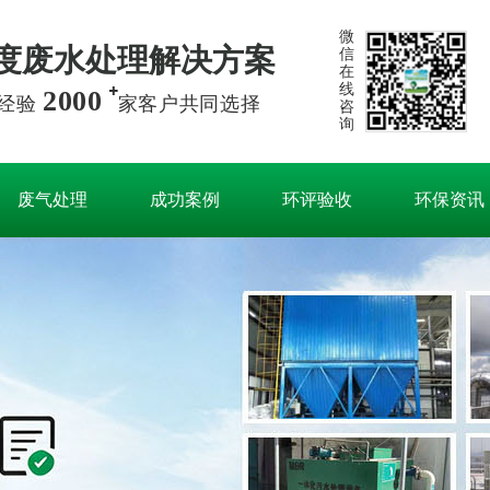
微
度废水处理解决方案
信
在
线
2000
经验
家客户共同选择
咨
询
废气处理
成功案例
环评验收
环保资讯