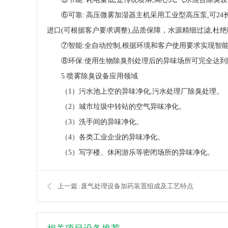
⑥可靠: 高压微雾加湿器主机采用工业型高压泵,可24
进口(可根据客户要求调整),品质保障，水源精细过滤,杜
⑦智能:全自动控制,根据环境和客户使用要求实现智
⑧环保:使用生物除臭剂处理后的异味场所可完全达到国
5.喷雾除臭设备应用领域
（
1）污水池上空的异味净化,污水处理
厂
除臭
处理
。
（
2）城市垃圾中转站的空气异味净化
。
（
3）洗手间的异味净化
。
（
4）各类工业企业的异味净化
。
（
5）写字楼、休闲游乐等密闭场所的异味净化
。
上一篇 : 废气处理设备加药装置组成及工艺特点