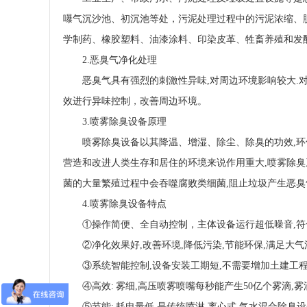
嚗气沉沙池、初沉池等处，污泥处理过程中的污泥浓缩、
学制药、橡胶塑料、油漆涂料、印染皮革、牲畜养殖和发
2.恶臭气净化处理
恶臭气具有强烈的刺激性异味
,对周边环境影响较大
效进行异味控制，改善周边环境。
3.喷雾除臭设备原理
喷雾除臭设备以其降温、增湿、除尘、除臭的功效
,
营造和改进人类生存和居住的环境来说作用重大,喷雾除臭
菌的大量繁殖过程中会吞噬腐败类细菌,阻止垃圾产生恶臭
4.喷雾除臭设备特点
①操作简便、全自动控制，主体设备运行超低噪音,符
②净化效果好,改善环境,降低污染,节能环保,满足大气
③系统智能控制,设备安装工期短,不需要增加土建工程
④高效: 雾细,高压喷雾喷嘴每秒能产生50亿个雾滴,雾滴
⑤节能: 耗电量低,是传统喷淋,离心式,气水混合除臭设备的1/