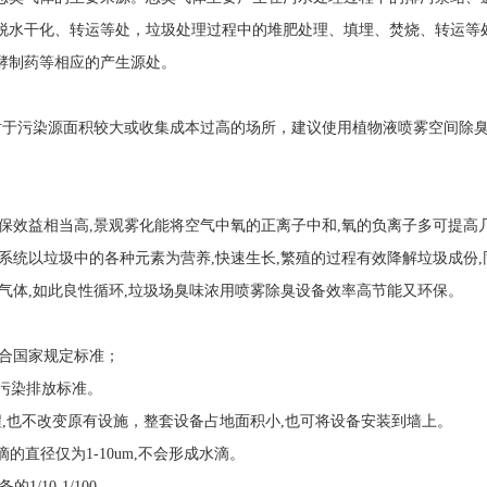
脱水干化、转运等处，垃圾处理过程中的堆肥处理、填埋、焚烧、转运等
酵制药等相应的产生源处。
.对于污染源面积较大或收集成本过高的场所，建议使用植物液喷雾空间除臭
环保效益相当高,景观雾化能将空气中氧的正离子中和,氧的负离子多可提高
系统以垃圾中的各种元素为营养,快速生长,繁殖的过程有效降解垃圾成份,
气体,如此良性循环,垃圾场臭味浓用喷雾除臭设备效率高节能又环保。
合国家规定标准；
污染排放标准。
,也不改变原有设施，整套设备占地面积小,也可将设备安装到墙上。
的直径仅为1-10um,不会形成水滴。
10-1/100。