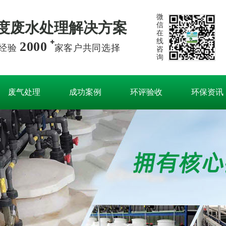
微
度废水处理解决方案
信
在
线
2000
经验
家客户共同选择
咨
询
废气处理
成功案例
环评验收
环保资讯