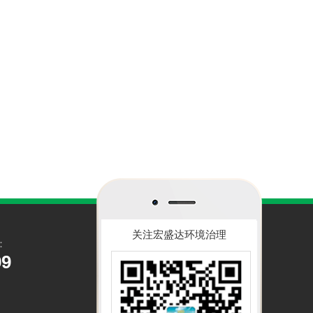
关注宏盛达环境治理
：
99